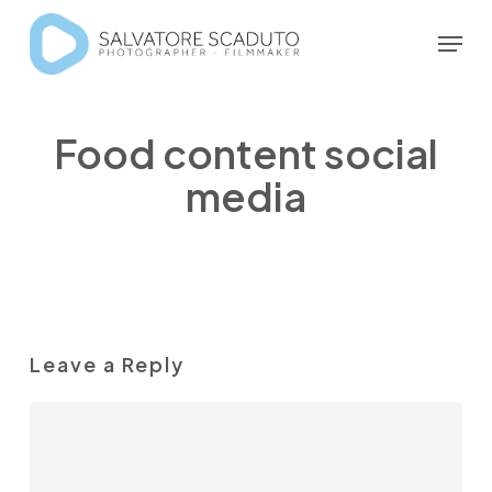
Skip
Menu
to
Close
main
Menu
content
Food content social
media
Leave a Reply