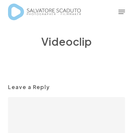
Skip
Menu
to
Close
main
Menu
content
Videoclip
Leave a Reply